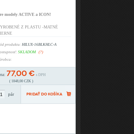
re modely ACTIVE a ICON!
YROBENÉ Z PLASTU -MATNÉ
IERNE
ód produktu:
HILUX-16BLKHLC-A
ostupnosť:
SKLADOM
(?)
ýrobca:
77,00 €
ena:
s DPH
( 1848,00 CZK )
pár