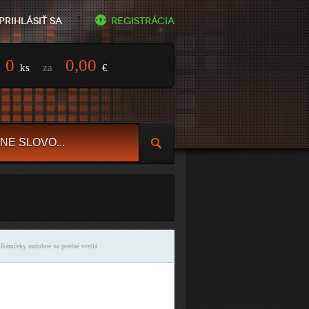
Prihlásiť sa
Registrácia
0
0,00
ks
za
€
 Rámčeky ozdobné na predné svetlá