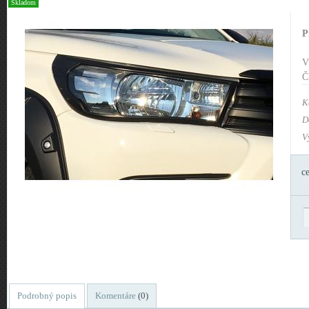
Skladom
P
V
Č
K
D
V
c
Podrobný popis
Komentáre
(0)