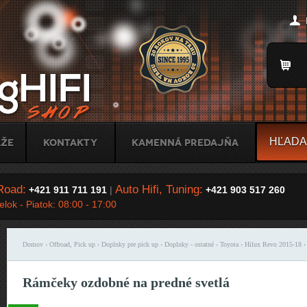
Jump to Navigation
Title
áže
Kontakty
Kamenná predajňa
Road:
Auto Hifi, Tuning:
+421 911 711 191
|
+421 903 517 260
lok - Piatok: 08:00 - 17:00
Domov
›
Offroad, Pick up
›
Doplnky pre pick up
›
Doplnky - ostatné
›
Toyota
›
Hilux Revo 2015-18
›
Nachádzate sa tu
Rámčeky ozdobné na predné svetlá