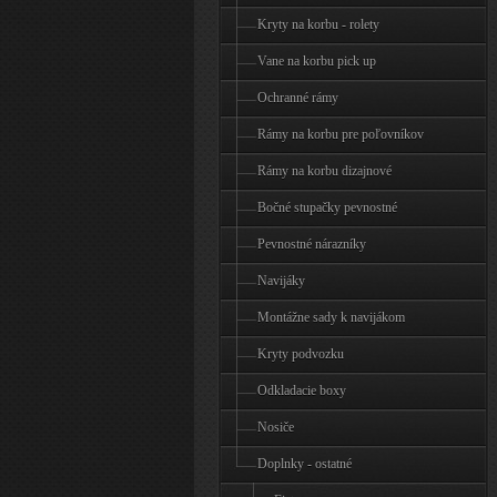
Kryty na korbu - rolety
Vane na korbu pick up
Ochranné rámy
Rámy na korbu pre poľovníkov
Rámy na korbu dizajnové
Bočné stupačky pevnostné
Pevnostné nárazníky
Navijáky
Montážne sady k navijákom
Kryty podvozku
Odkladacie boxy
Nosiče
Doplnky - ostatné