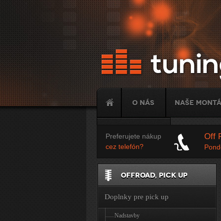
O nás
Naše mont
Tuning
Off 
Preferujete nákup
cez telefón?
Ponde
OFFROAD, PICK UP
Doplnky pre pick up
Nadstavby