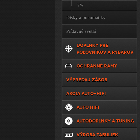
VW
Disky a pneumatiky
Prídavné svetlá
DOPLNKY PRE
POĽOVNÍKOV A RYBÁROV
OCHRANNÉ RÁMY
VÝPREDAJ ZÁSOB
AKCIA AUTO-HIFI
AUTO HIFI
AUTODOPLNKY A TUNING
VÝROBA TABULIEK