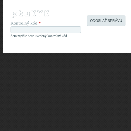
          _             _  __ __   __  _  __
  _ __   | |_   _   _  | |/ / \ \ / / | |/ /
 | '_ \  | __| | | | | | ' /   \ V /  | ' / 
 | |_) | | |_  | |_| | | . \    | |   | . \ 
 | .__/   \__|  \__,_| |_|\_\   |_|   |_|\_\
 |_|                                        
Kontrolný kód
*
Sem zapíšte hore uvedený kontrolný kód.