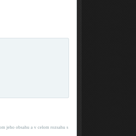
om jeho obsahu a v celom rozsahu s