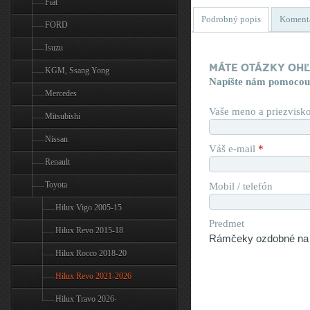
Fiat
Podrobný popis
Koment
FORD
Isuzu
Máte otázky oh
KGM, Ssang Yong
Napíšte nám pomocou
Mercedes
Vaše meno a priezvisk
Mitsubishi
Nissan
Váš e-mail
*
Renault
Toyota
Mobil / telefón
Hilux Vigo 2005-15
Predmet
Hilux Revo 2015-18
Hilux Rocco 2018-20
Hilux Revo 2021-2026
Hilux Travo 2026-