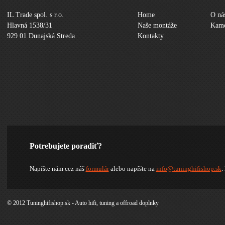
IL Trade spol. s r.o.
Home
O ná
Hlavná 1538/31
Naše montáže
Kame
929 01 Dunajská Streda
Kontakty
Potrebujete poradiť?
Napíšte nám cez náš
formulár
alebo napíšte na
info@tuninghifishop.sk
.
© 2012 Tuninghifishop.sk - Auto hifi, tuning a offroad doplnky