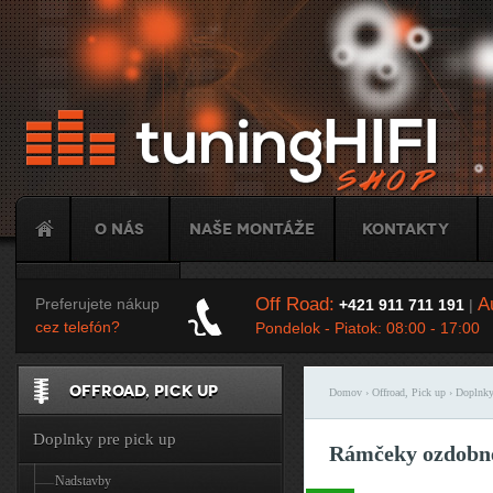
Ju
O nás
Naše montáže
Kontakty
Tuning
Off Road:
Au
Preferujete nákup
+421 911 711 191
|
cez telefón?
Pondelok - Piatok: 08:00 - 17:00
OFFROAD, PICK UP
Domov
›
Offroad, Pick up
›
Doplnky
Nachádzate sa t
Doplnky pre pick up
Rámčeky ozdobné
Nadstavby