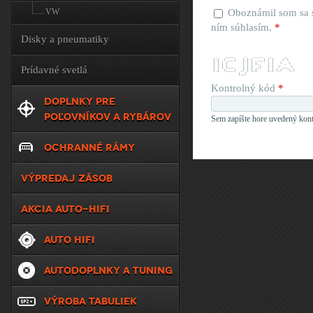
VW
Oboznámil som sa
ním súhlasím.
*
Disky a pneumatiky
  _    ____     _   _____   _      _    
 (_)  / ___|   (_) |  ___| / |    / \   
 | | | |       | | | |_    | |   / _ \  
Prídavné svetlá
 | | | |___    | | |  _|   | |  / ___ \ 
 |_|  \____|  _/ | |_|     |_| /_/   \_\
             |__/                       
Kontrolný kód
*
DOPLNKY PRE
POĽOVNÍKOV A RYBÁROV
Sem zapíšte hore uvedený kont
OCHRANNÉ RÁMY
VÝPREDAJ ZÁSOB
AKCIA AUTO-HIFI
AUTO HIFI
AUTODOPLNKY A TUNING
VÝROBA TABULIEK