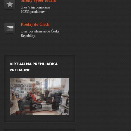
Široký výber tovaru
dnes Vám ponúkame
10235 produktov
Predaj do Čiech
tovar posielame aj do Českej
Republiky.
Virtuálna prehliadka
predajne