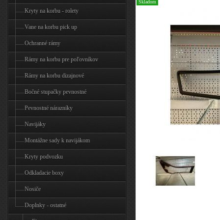
Skladom
Kryty na korbu - rolety
Vane na korbu pick up
Ochranné rámy
Rámy na korbu pre poľovníkov
Rámy na korbu dizajnové
Bočné stupačky pevnostné
Pevnostné nárazníky
Navijáky
Montážne sady k navijákom
Kryty podvozku
Odkladacie boxy
Nosiče
Doplnky - ostatné