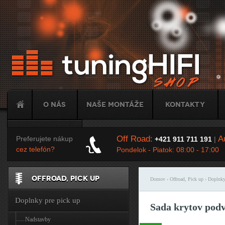
Ju
O nás
Naše montáže
Kontakty
Tuning
Off Road:
Au
Preferujete nákup
+421 911 711 191
|
cez telefón?
Pondelok - Piatok: 08:00 - 17:00
OFFROAD, PICK UP
Domov
›
Offroad, Pick up
›
Doplnky
Nachádzate sa t
Doplnky pre pick up
Sada krytov pod
Nadstavby