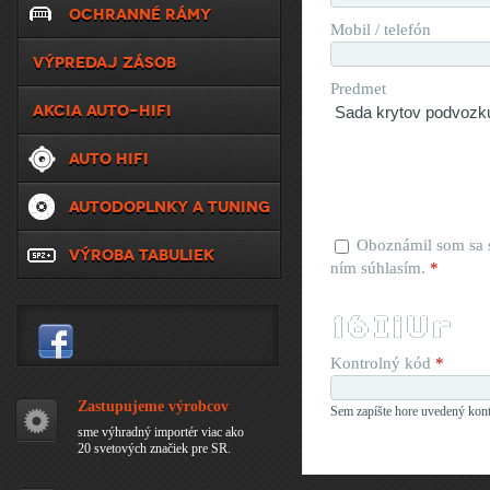
OCHRANNÉ RÁMY
Mobil / telefón
VÝPREDAJ ZÁSOB
Predmet
AKCIA AUTO-HIFI
AUTO HIFI
AUTODOPLNKY A TUNING
Oboznámil som sa
VÝROBA TABULIEK
ním súhlasím.
*
  _    __     ___   _   _   _        
 / |  / /_   |_ _| (_) | | | |  _ __ 
 | | | '_ \   | |  | | | | | | | '__|
 | | | (_) |  | |  | | | |_| | | |   
 |_|  \___/  |___| |_|  \___/  |_|   
Kontrolný kód
*
Zastupujeme výrobcov
Sem zapíšte hore uvedený kont
sme výhradný importér viac ako
20 svetových značiek pre SR.