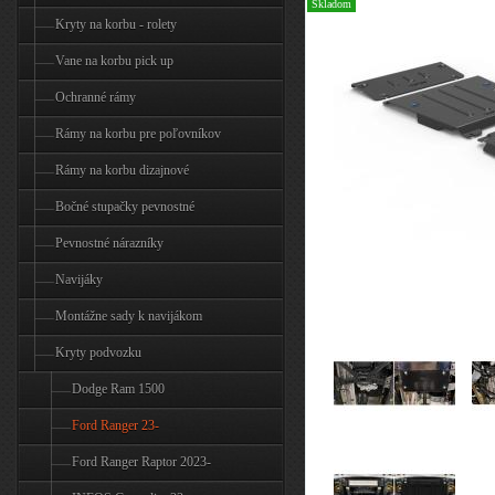
Skladom
Kryty na korbu - rolety
Vane na korbu pick up
Ochranné rámy
Rámy na korbu pre poľovníkov
Rámy na korbu dizajnové
Bočné stupačky pevnostné
Pevnostné nárazníky
Navijáky
Montážne sady k navijákom
Kryty podvozku
Dodge Ram 1500
Ford Ranger 23-
Ford Ranger Raptor 2023-