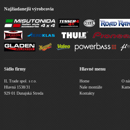
Najžiadanejší výrobcovia
Sídlo firmy
Hlavné menu
IL Trade spol. s r.o.
Home
O ná
Hlavná 1538/31
Naše montáže
Kame
929 01 Dunajská Streda
Kontakty