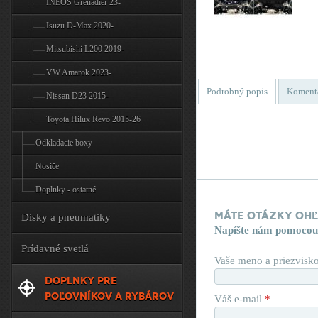
INEOS Grenadier 23-
Isuzu D-Max 2020-
Mitsubishi L200 2019-
VW Amarok 2023-
Podrobný popis
Koment
Nissan D23 2015-
Toyota Hilux Revo 2015-26
Odkladacie boxy
Nosiče
Doplnky - ostatné
Máte otázky oh
Disky a pneumatiky
Napíšte nám pomocou
Prídavné svetlá
Vaše meno a priezvisk
DOPLNKY PRE
POĽOVNÍKOV A RYBÁROV
Váš e-mail
*