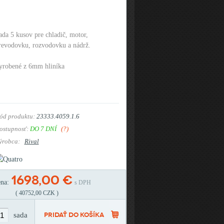
ada 5 kusov pre chladič, motor,
revodovku, rozvodovku a nádrž.
yrobené z 6mm hliníka
ód produktu:
23333.4059.1.6
ostupnosť:
DO 7 DNÍ
(?)
ýrobca:
Rival
1698,00 €
ena:
s DPH
( 40752,00 CZK )
sada