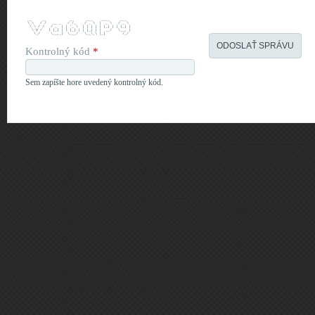
 __     __           __      ___    ____     ___  
 \ \   / /   __ _   / /_    / _ \  |  _ \   / _ \ 
  \ \ / /   / _` | | '_ \  | | | | | |_) | | (_) |
   \ V /   | (_| | | (_) | | |_| | |  __/   \__, |
    \_/     \__,_|  \___/   \__\_\ |_|        /_/ 
Kontrolný kód
*
Sem zapíšte hore uvedený kontrolný kód.