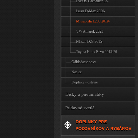
INEOS Grenadier 23-
Isuzu D-Max 2020-
Mitsubishi L200 2019-
VW Amarok 2023-
Nissan D23 2015-
Toyota Hilux Revo 2015-26
Odkladacie boxy
Nosiče
Doplnky - ostatné
Disky a pneumatiky
Prídavné svetlá
DOPLNKY PRE
POĽOVNÍKOV A RYBÁROV