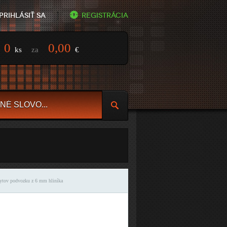
Prihlásiť sa
Registrácia
0
0,00
ks
za
€
ytov podvozku z 6 mm hliníka