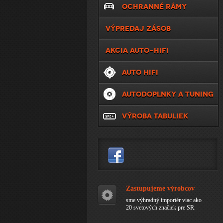
OCHRANNÉ RÁMY
VÝPREDAJ ZÁSOB
AKCIA AUTO-HIFI
AUTO HIFI
AUTODOPLNKY A TUNING
VÝROBA TABULIEK
Zastupujeme výrobcov
sme výhradný importér viac ako
20 svetových značiek pre SR.