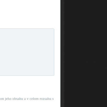
om jeho obsahu a v celom rozsahu s