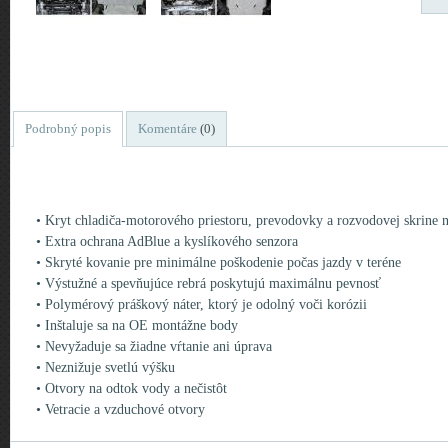
Podrobný popis
Komentáre
(0)
• Kryt chladiča-motorového priestoru, prevodovky a rozvodovej skrine 
• Extra ochrana AdBlue a kyslíkového senzora
• Skryté kovanie pre minimálne poškodenie počas jazdy v teréne
• Výstužné a spevňujúce rebrá poskytujú maximálnu pevnosť
• Polymérový práškový náter, ktorý je odolný voči korózii
• Inštaluje sa na OE montážne body
• Nevyžaduje sa žiadne vŕtanie ani úprava
• Neznižuje svetlú výšku
• Otvory na odtok vody a nečistôt
• Vetracie a vzduchové otvory