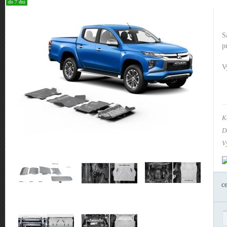
do 7 dní
S
p
V
K
D
V
c