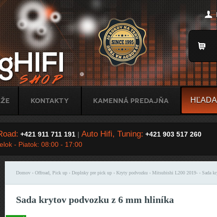
Jump to Navigation
Title
áže
Kontakty
Kamenná predajňa
Road:
Auto Hifi, Tuning:
+421 911 711 191
|
+421 903 517 260
lok - Piatok: 08:00 - 17:00
Domov
›
Offroad, Pick up
›
Doplnky pre pick up
›
Kryty podvozku
›
Mitsubishi L200 2019-
› Sada kr
Nachádzate sa tu
Sada krytov podvozku z 6 mm hliníka