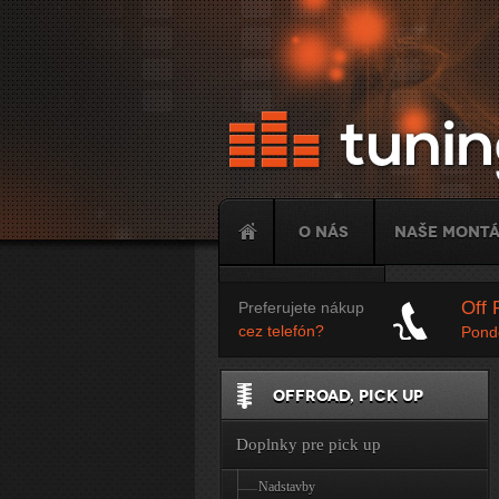
O nás
Naše mont
Tuning
Off 
Preferujete nákup
cez telefón?
Ponde
OFFROAD, PICK UP
Doplnky pre pick up
Nadstavby