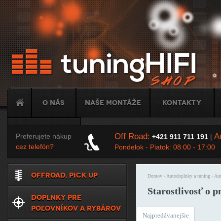
Ju
O nás
Naše montáže
Kontakty
Tuning
Off Road:
Au
Preferujete nákup
+421 911 711 191
|
cez telefón?
Pondelok - Piatok: 08:00 - 17:00
OFFROAD, PICK UP
Domov
›
Autodoplnky a tuning
›
Aut
Nachádzate sa t
Starostlivosť o 
DOPLNKY PRE
POĽOVNÍKOV A RYBÁROV
Najpredávanejšie