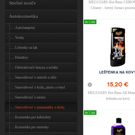
MEGUIARS Hot Rims CHROM
Strešné nosiče
Cleaner - šetrný čistiaci prostr
chromové disky 710 ml
Autokozmetika
do 2 dní
Autošampóny
Vosky
Leštenky na lak
Detailery
Odstraňovače hmyzu a asfaltu
Leštenka na kov
Starostlivosť o interiér a sklo
15,20 €
Starostlivosť o kožu, plasty a vinyl
MEGUIARS Hot Rims All Metal 
Starostlivosť o motor
leštenka na kovy
Starostlivosť o pneumatiky a disky
do 2 dní
Kozmetika pre kabriolety
Kozmetika pre motorky