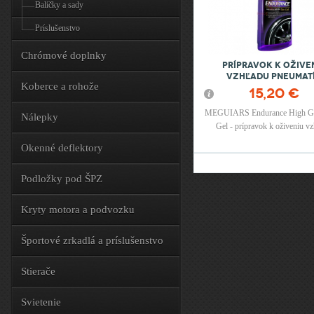
Balíčky a sady
Príslušenstvo
Chrómové doplnky
Prípravok k ožive
vzhľadu pneumat
Koberce a rohože
15,20 €
MEGUIARS Endurance High Gl
Nálepky
Gel - prípravok k oživeniu v
pneumatík s vysokým leskom (g
Okenné deflektory
Podložky pod ŠPZ
Kryty motora a podvozku
Športové zrkadlá a príslušenstvo
Stierače
Svietenie