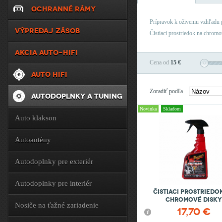
OCHRANNÉ RÁMY
Prípravok k oživeniu vzhľadu
VÝPREDAJ ZÁSOB
Čistiaci prostriedok na chromo
AKCIA AUTO-HIFI
Cena od
15 €
AUTO HIFI
Zoradiť podľa
AUTODOPLNKY A TUNING
Novinka
Skladom
Auto klakson
Autoantény
Autodoplnky pre exteriér
Autodoplnky pre interiér
Čistiaci prostriedo
chromové disky
Nosiče na ťažné zariadenie
17,70 €