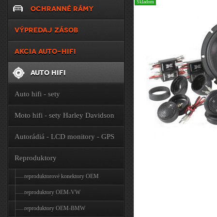
Skladom
OCHRANNÉ RÁMY
VÝPREDAJ ZÁSOB
AKCIA AUTO-HIFI
AUTO HIFI
Auto hifi - sety
Moto hifi - sety Harley Davidson
Autorádiá - LCD monitory - GPS
Reproduktory
reproduktorové konektory OEM
reproduktory OEM-VW
reproduktory OEM-BMW