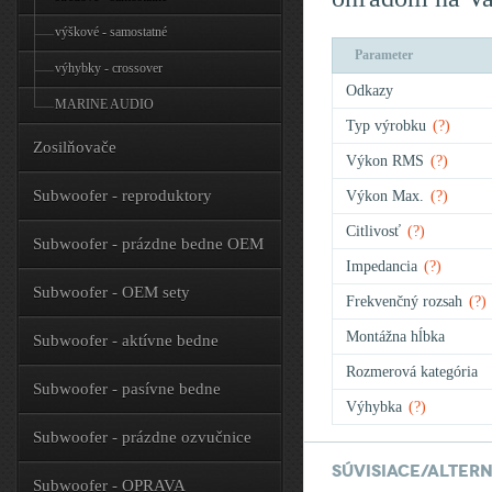
výškové - samostatné
Parameter
výhybky - crossover
Odkazy
MARINE AUDIO
Typ výrobku
(?)
Zosilňovače
Výkon RMS
(?)
Subwoofer - reproduktory
Výkon Max.
(?)
Citlivosť
(?)
Subwoofer - prázdne bedne OEM
Impedancia
(?)
Subwoofer - OEM sety
Frekvenčný rozsah
(?)
Montážna hĺbka
Subwoofer - aktívne bedne
Rozmerová kategória
Subwoofer - pasívne bedne
Výhybka
(?)
Subwoofer - prázdne ozvučnice
Súvisiace/alter
Subwoofer - OPRAVA