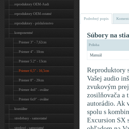
reproduktory OEM-Audi
reproduktory OEM-ostatné
Podrobný popis
Koment
reproduktory - príslušenstvo
komponentné
Súbory na sti
Priemer 3" - 7,62cm
Príloha
Priemer 4" - 10cm
Manuál
Priemer 5.2" - 13cm
Reproduktory s
Priemer 6,5" - 16,5cm
Vašej audio in
Priemer 8" - 20cm
zvukovým preja
Priemer 4x6" - oválne
zosilňovača a 
Priemer 6x9" - oválne
autorádio. Ak 
koaxiálne
spolu s kombi
Excursion SX s
stredobasy - samostatné
ohľadom na Va
stredové - samostatné