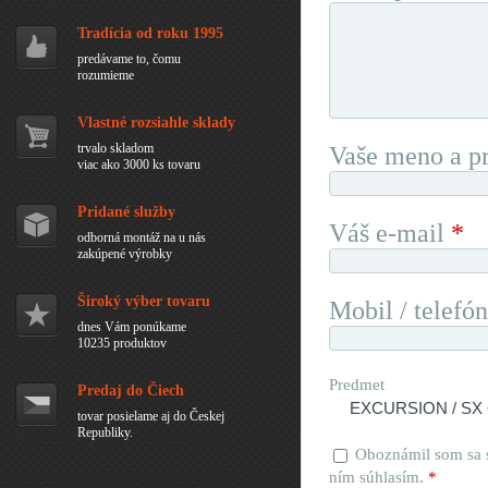
Tradícia od roku 1995
predávame to, čomu
rozumieme
Vlastné rozsiahle sklady
trvalo skladom
Vaše meno a p
viac ako 3000 ks tovaru
Pridané služby
Váš e-mail
*
odborná montáž na u nás
zakúpené výrobky
Široký výber tovaru
Mobil / telefón
dnes Vám ponúkame
10235 produktov
Predmet
Predaj do Čiech
tovar posielame aj do Českej
Republiky.
Oboznámil som sa
ním súhlasím.
*