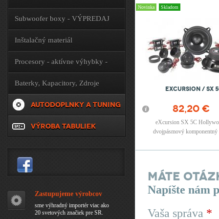
Novinka
Skladom
Subwoofer boxy - VÝPREDAJ
Inštalačný materiál
Procesory - aktívne výhybky -
príslušenstvo
Baterky, Kapacitory, Zdroje
EXCURSION / SX 
AUTODOPLNKY A TUNING
82,20 €
eXcursion SX 5C Hollywo
VÝROBA TABULIEK
dvojpásmový komponentný s
priemerom 13cm
Máte otáz
Napíšte nám 
Zastupujeme výrobcov
sme výhradný importér viac ako
Vaša správa
*
20 svetových značiek pre SR.