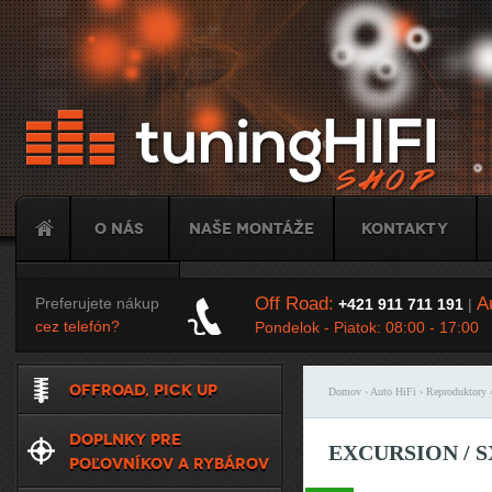
Ju
O nás
Naše montáže
Kontakty
Tuning
Off Road:
Au
Preferujete nákup
+421 911 711 191
|
cez telefón?
Pondelok - Piatok: 08:00 - 17:00
OFFROAD, PICK UP
Domov
›
Auto HiFi
›
Reproduktory
Nachádzate sa t
DOPLNKY PRE
EXCURSION / SX
POĽOVNÍKOV A RYBÁROV