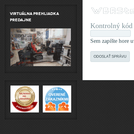
 __        __  ____    ____    ____    _        
 \ \      / / | __ )  |  _ \  | ___|  | |_   _ _
  \ \ /\ / /  |  _ \  | |_) | |___ \  | __| | '_
   \ V  V /   | |_) | |  _ <   ___) | | |_  | | 
Virtuálna prehliadka
    \_/\_/    |____/  |_| \_\ |____/   \__| |_| 
predajne
Kontrolný kó
Sem zapíšte hore 