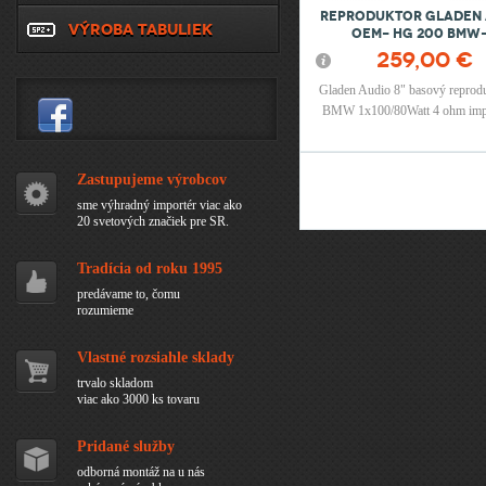
reproduktor Gladen 
VÝROBA TABULIEK
OEM- HG 200 BMW
259,00 €
Gladen Audio 8" basový reprodu
BMW 1x100/80Watt 4 ohm imp
montáž na originálne miest
premnými sedadlami
Zastupujeme výrobcov
Stránky
sme výhradný importér viac ako
20 svetových značiek pre SR.
Tradícia od roku 1995
predávame to, čomu
rozumieme
Vlastné rozsiahle sklady
trvalo skladom
viac ako 3000 ks tovaru
Pridané služby
odborná montáž na u nás