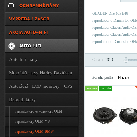
OCHRANNÉ RÁMY
GLADEN One 165 E46
VÝPREDAJ ZÁSOB
reproduktor u-Dimension 
reproduktor Gladen Audio
AKCIA AUTO-HIFI
reproduktor Gladen Audi
reproduktor u-Dimension 
AUTO HIFI
Auto hifi - sety
Cena od
134 €
Moto hifi - sety Harley Davidson
Zoradiť podľa
Autorádiá - LCD monitory - GPS
Novinka
do 3 dní
Reproduktory
reproduktorové konektory OEM
reproduktory OEM-VW
reproduktory OEM-BMW