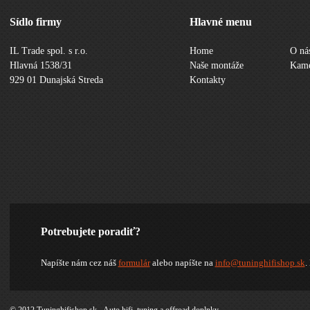
Sídlo firmy
Hlavné menu
IL Trade spol. s r.o.
Home
O ná
Hlavná 1538/31
Naše montáže
Kame
929 01 Dunajská Streda
Kontakty
Potrebujete poradiť?
Napíšte nám cez náš
formulár
alebo napíšte na
info@tuninghifishop.sk
.