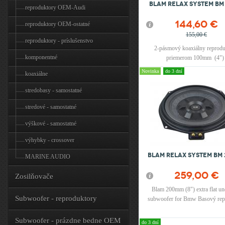
Blam Relax system BM
reproduktory OEM-Audi
144,60 €
reproduktory OEM-ostatné
155,00 €
reproduktory - príslušenstvo
2-pásmový koaxiálny reprodu
komponentné
priemerom 100mm (4") 
zťažiteľnosť:Max výkon 100
Novinka
do 3 dní
koaxiálne
RMS, impedancia 4ohm , Made i
stredobasy - samostatné
stredové - samostatné
výškové - samostatné
výhybky - crossover
Blam Relax system BM 
MARINE AUDIO
259,00 €
Zosilňovače
Blam 200mm (8") extra flat un
Subwoofer - reproduktory
subwoofer for Bmw Basový rep
8" (200mm), Max výkon 120
RMS, Frekvenčný rozsah 40Hz 
Subwoofer - prázdne bedne OEM
do 3 dní