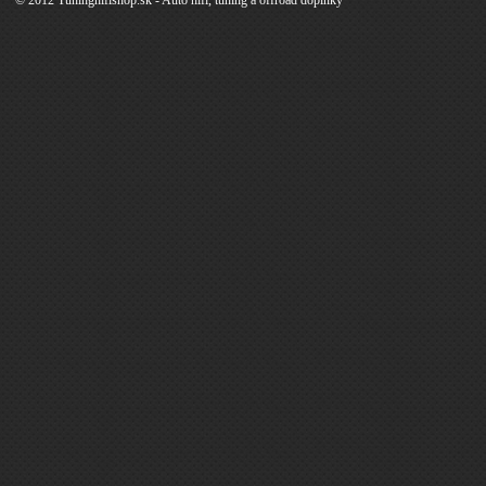
© 2012 Tuninghifishop.sk - Auto hifi, tuning a offroad doplnky