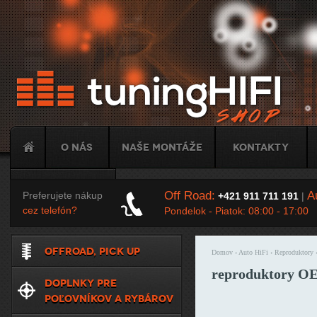
Ju
O nás
Naše montáže
Kontakty
Tuning
Off Road:
Au
Preferujete nákup
+421 911 711 191
|
cez telefón?
Pondelok - Piatok: 08:00 - 17:00
OFFROAD, PICK UP
Domov
›
Auto HiFi
›
Reproduktory
Nachádzate sa t
reproduktory O
DOPLNKY PRE
POĽOVNÍKOV A RYBÁROV