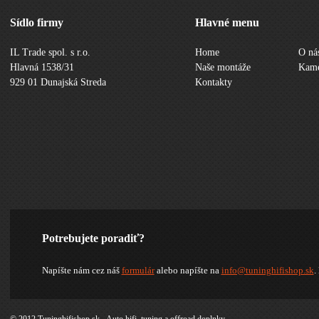
Sídlo firmy
Hlavné menu
IL Trade spol. s r.o.
Home
O ná
Hlavná 1538/31
Naše montáže
Kame
929 01 Dunajská Streda
Kontakty
Potrebujete poradiť?
Napíšte nám cez náš
formulár
alebo napíšte na
info@tuninghifishop.sk
.