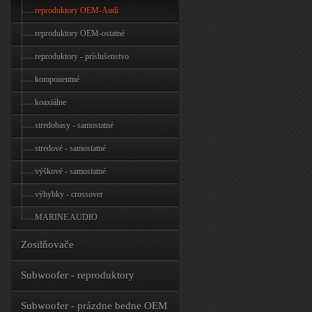
25kHz, Citlivosť (2.83V/1m)
reproduktory OEM-Audi
Impedancia 3 Ohm, Made in 
reproduktory OEM-ostatné
reproduktory - príslušenstvo
komponentné
koaxiálne
stredobasy - samostatné
stredové - samostatné
výškové - samostatné
výhybky - crossover
MARINE AUDIO
Zosilňovače
Subwoofer - reproduktory
Subwoofer - prázdne bedne OEM