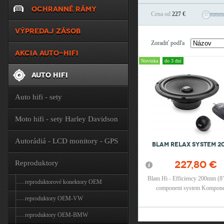
OCHRANNÉ RÁMY
Cena od
227 €
VÝPREDAJ ZÁSOB
Zoradiť podľa
AKCIA AUTO-HIFI
Novinka
do 3 dní
AUTO HIFI
Auto hifi - sety
Moto hifi - sety Harley Davidson
Autorádiá - LCD monitory - GPS
Blam Relax system 2
227,80 €
Reproduktory
Blam Hi - Efficiency 200mm (8
reproduktorové konektory OEM
component system Kompone
reproduktor 8" (200mm), 25
reproduktory OEM-VW
výškový reproduktor, Max výko
reproduktory OEM-BMW
100W RMS, Frekvenčný rozsah