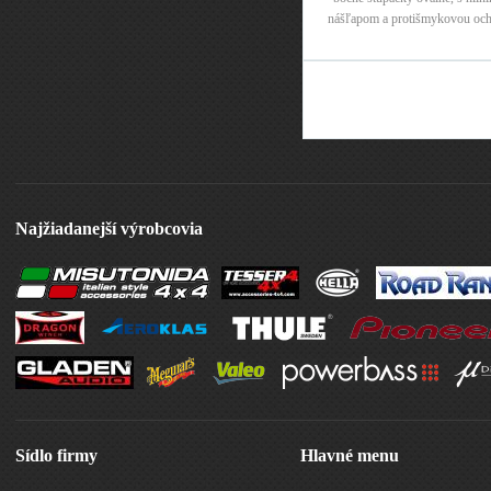
nášľapom a protišmykovou och
gumy, materiál :nerez
Stránky
Najžiadanejší výrobcovia
Sídlo firmy
Hlavné menu