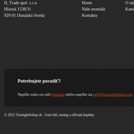
IL Trade spol. s r.o.
Home
O ná
Hlavná 1538/31
Naše montáže
Kame
929 01 Dunajská Streda
Kontakty
Potrebujete poradiť?
Napíšte nám cez náš
formulár
alebo napíšte na
info@tuninghifishop.sk
.
© 2012 Tuninghifishop.sk - Auto hifi, tuning a offroad doplnky