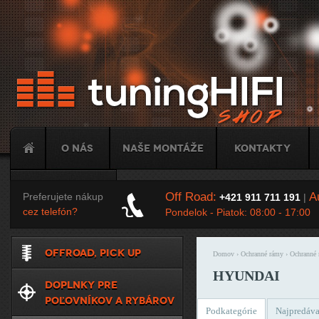
Ju
O nás
Naše montáže
Kontakty
Tuning
Off Road:
Au
Preferujete nákup
+421 911 711 191
|
cez telefón?
Pondelok - Piatok: 08:00 - 17:00
OFFROAD, PICK UP
Domov
›
Ochranné rámy
›
Ochranné
Nachádzate sa t
HYUNDAI
DOPLNKY PRE
POĽOVNÍKOV A RYBÁROV
Podkategórie
Najpredáva