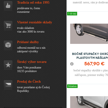
Tradícia od roku 1995
materiál: nerez, rám je dodáva
certifikátom
predávame to, čomu
rozumieme
7-10 dní
Vlastné rozsiahle sklady
trvalo skladom
viac ako 3000 ks tovaru
Pridané služby
odborná montáž na u nás
zakúpené výrobky
Bočné stupačky okrú
plastovým nášľa
HYUNDAI Santa Fe 2010
Široký výber tovaru
567,90 €
dnes Vám ponúkame
bočné stupačky okrúhle s pla
10235 produktov
nášľapom, priemer trubky 7
materiál: nerez
Predaj do Čiech
Skladom
tovar posielame aj do Českej
Republiky.