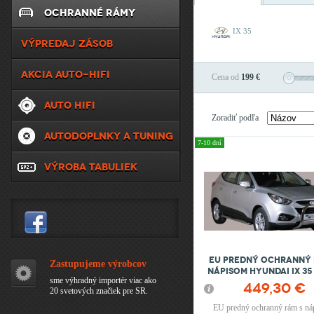
OCHRANNÉ RÁMY
IX 35
VÝPREDAJ ZÁSOB
AKCIA AUTO-HIFI
Cena od
199 €
AUTO HIFI
Zoradiť podľa
AUTODOPLNKY A TUNING
7-10 dní
VÝROBA TABULIEK
EU Predný ochranný 
Zastupujeme výrobcov
nápisom HYUNDAI IX 35 
sme výhradný importér viac ako
449,30 €
20 svetových značiek pre SR.
EU predný ochranný rám s ná