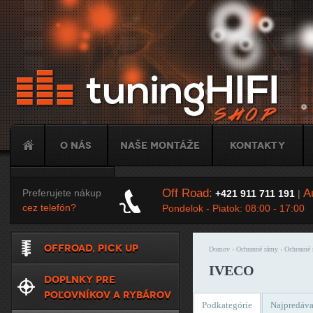
Ju
O nás
Naše montáže
Kontakty
Tuning
Off Road:
Au
Preferujete nákup
+421 911 711 191
|
cez telefón?
Pondelok - Piatok: 08:00 - 17:00
OFFROAD, PICK UP
Domov
›
Ochranné rámy
›
Ochranné
Nachádzate sa t
IVECO
DOPLNKY PRE
POĽOVNÍKOV A RYBÁROV
Podkategórie
Najpredáva