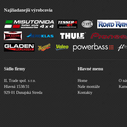
Najžiadanejší výrobcovia
Sídlo firmy
Hlavné menu
IL Trade spol. s r.o.
Home
O ná
Hlavná 1538/31
Naše montáže
Kame
929 01 Dunajská Streda
Kontakty