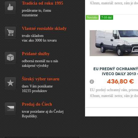
Tradícia od roku 1995
63mm, materiál: nerez, rám je d
EU certifikátom
predávame to, čomu
rozumieme
Novinka
7-10 dní
Vlastné rozsiahle sklady
trvalo skladom
viac ako 3000 ks tovaru
Pridané služby
odborná montáž na u nás
zakúpené výrobky
EU Predný ochranný
IVECO Daily 2013 
Široký výber tovaru
436,80 €
dnes Vám ponúkame
EU predný ochranný rám, prieme
10235 produktov
63mm, materiál: nerez, rám je d
EU certifikátom
Predaj do Čiech
tovar posielame aj do Českej
Republiky.