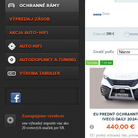
OCHRANNÉ RÁMY
Daily
VÝPREDAJ ZÁSOB
AKCIA AUTO-HIFI
Cena od
399 €
AUTO HIFI
Zoradiť podľa
AUTODOPLNKY A TUNING
Novinka
7-10 dní
VÝROBA TABULIEK
EU Predný ochranný
Zastupujeme výrobcov
IVECO Daily 2024
sme výhradný importér viac ako
440,00 €
20 svetových značiek pre SR.
EU predný ochranný rám, prieme