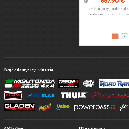
567,90 €
bočné stupačky okrúhle s pla
nášľapom, priemer trubky 7
materiál: nerez
Stránky
1
2
Najžiadanejší výrobcovia
Sídlo firmy
Hlavné menu