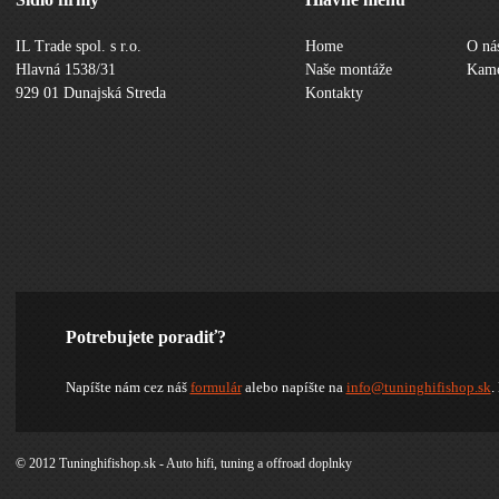
IL Trade spol. s r.o.
Home
O ná
Hlavná 1538/31
Naše montáže
Kame
929 01 Dunajská Streda
Kontakty
Potrebujete poradiť?
Napíšte nám cez náš
formulár
alebo napíšte na
info@tuninghifishop.sk
.
© 2012 Tuninghifishop.sk - Auto hifi, tuning a offroad doplnky