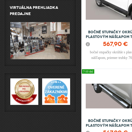
Virtuálna prehliadka
predajne
Bočné stupačky okrú
plastovým nášľapom 
Rav 4/Rav 4 Hybrid 201
567,90 €
bočné stupačky okrúhle s pla
nášľapom, priemer trubky 7
materiál: nerez
7-10 dní
Bočné stupačky okrú
plastovým nášľapom 
Hi-Lux 2006 - 2011 Ext