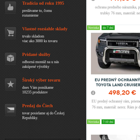
Tradícia od roku 1995
ochrana predného nárazníka, 
predávame to, čomu
trubky 76 mm, materiál: ne
rozumieme
Novinka
do 7 dní
Vlastné rozsiahle sklady
trvalo skladom
viac ako 3000 ks tovaru
Pridané služby
odborná montáž na u nás
zakúpené výrobky
EU Predný ochranný
Široký výber tovaru
TOYOTA Land Cruiser
dnes Vám ponúkame
498,20 €
10235 produktov
EU predný ochranný rám, prieme
Predaj do Čiech
76 mm, materiál: nerez. Rám je
tovar posielame aj do Českej
s EU certifikátom ( vhodný aj pr
Republiky.
parkovacím senzorom a kame
Novinka
7-10 dní