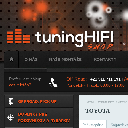
Ju
O nás
Naše montáže
Kontakty
Tuning
Off Road:
Au
Preferujete nákup
+421 911 711 191
|
cez telefón?
Pondelok - Piatok: 08:00 - 17:00
OFFROAD, PICK UP
Domov
›
Ochranné rámy
›
Ochranné
Nachádzate sa t
TOYOTA
DOPLNKY PRE
POĽOVNÍKOV A RYBÁROV
Podkategórie
Najpredáva