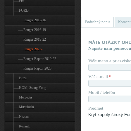
Fiat
FORD
Ranger 2012-16
Podrobný popis
Koment
Ranger 2016-19
Ranger 2019-22
Máte otázky oh
Napíšte nám pomocou
Ranger 2023-
Ranger Raptor 2019-22
Vaše meno a priezvisk
Ranger Raptor 2023-
Váš e-mail
*
Isuzu
KGM, Ssang Yong
Mobil / telefón
Mercedes
Mitsubishi
Predmet
Nissan
Renault