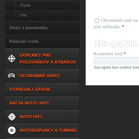
Toyota
VW
Oboznámil som sa
ním súhlasím.
*
Disky a pneumatiky
  ____    _                      ____    _     
Prídavné svetlá
 | ___|  | | __   __ _    __ _  |___ \  | |__  
 |___ \  | |/ /  / _` |  / _` |   __) | | '_ \ 
  ___) | |   <  | (_| | | (_| |  / __/  | | | |
 |____/  |_|\_\  \__, |  \__, | |_____| |_| |_|
                    |_|     |_|                
Kontrolný kód
*
DOPLNKY PRE
POĽOVNÍKOV A RYBÁROV
Sem zapíšte hore uvedený kont
OCHRANNÉ RÁMY
VÝPREDAJ ZÁSOB
AKCIA AUTO-HIFI
AUTO HIFI
AUTODOPLNKY A TUNING