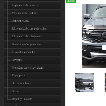
Skladom
Kryty na korbu - rolety
Vane na korbu pick up
Ochranné rámy
Rámy na korbu pre poľovníkov
Rámy na korbu dizajnové
Bočné stupačky pevnostné
Pevnostné nárazníky
Navijáky
Montážne sady k navijákom
Kryty podvozku
Odkladacie boxy
Nosiče
Doplnky - ostatné