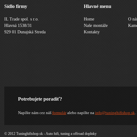
Sídlo firmy
Hlavné menu
IL Trade spol. s r.o.
Home
O ná
Hlavná 1538/31
Naše montáže
Kame
929 01 Dunajská Streda
Kontakty
Potrebujete poradiť?
Napíšte nám cez náš
formulár
alebo napíšte na
info@tuninghifishop.sk
.
© 2012 Tuninghifishop.sk - Auto hifi, tuning a offroad doplnky