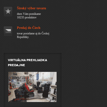
Široký výber tovaru
dnes Vám ponúkame
10235 produktov
Predaj do Čiech
tovar posielame aj do Českej
Republiky.
Virtuálna prehliadka
predajne