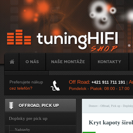
Ju
O nás
Naše montáže
Kontakty
Tuning
Off Road:
Au
Preferujete nákup
+421 911 711 191
|
cez telefón?
Pondelok - Piatok: 08:00 - 17:00
OFFROAD, PICK UP
Domov
›
Offroad, Pick up
›
Doplnky
Nachádzate sa t
Doplnky pre pick up
Kryt kapoty širo
Nadstavby