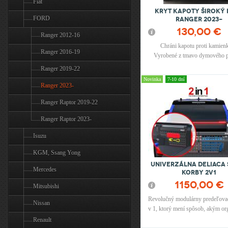
Fiat
Kryt kapoty široký
FORD
Ranger 2023-
130,00 €
Ranger 2012-16
Chráni kapotu proti kamien
Ranger 2016-19
Vyrobené z tmavo dymového p
Ranger 2019-22
Novinka
7-10 dní
Ranger 2023-
Ranger Raptor 2019-22
Ranger Raptor 2023-
Isuzu
KGM, Ssang Yong
Univerzálna deliaca 
Mercedes
korby 2v1
1150,00 €
Mitsubishi
Revolučný modulárny predeľova
Nissan
v 1, ktorý mení spôsob, akým org
a zabezpečujete korbu pickupu. 
Renault