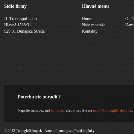
Sídlo firmy
Hlavné menu
IL Trade spol. s r.o.
Home
O ná
Hlavná 1538/31
Naše montáže
Kame
929 01 Dunajská Streda
Kontakty
Potrebujete poradiť?
Napíšte nám cez náš
formulár
alebo napíšte na
info@tuninghifishop.sk
.
© 2012 Tuninghifishop.sk - Auto hifi, tuning a offroad doplnky