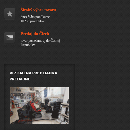
Široký výber tovaru
dnes Vám ponúkame
10235 produktov
Predaj do Čiech
tovar posielame aj do Českej
Republiky.
Virtuálna prehliadka
predajne