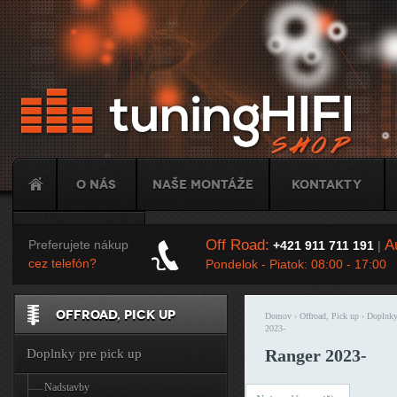
Ju
O nás
Naše montáže
Kontakty
Tuning
Off Road:
Au
Preferujete nákup
+421 911 711 191
|
cez telefón?
Pondelok - Piatok: 08:00 - 17:00
OFFROAD, PICK UP
Domov
›
Offroad, Pick up
›
Doplnky
Nachádzate sa t
2023-
Ranger 2023-
Doplnky pre pick up
Nadstavby