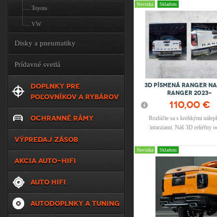
Upi ktoré nemajú bočné lišty n
Novinka
Skladom
Toyota
Deliaca stena je s bočnými úc
lištami. Kompatibilné len s ro
VW
TESSERA !!
Disky a pneumatiky
Prídavné svetlá
3D písmená RANGER na
DOPLNKY PRE
Ranger 2023-
POĽOVNÍKOV A RYBÁROV
110,00 €
OCHRANNÉ RÁMY
Rozlúčte sa s krehkými nálep
intarziami. Náš 3D reliéfny 
posúva vašu jazdu na ďalšiu ú
VÝPREDAJ ZÁSOB
odvážny, odolný a vyrobený t
Novinka
Skladom
vynikal. Nie je to len odznak;
AKCIA AUTO-HIFI
vyhlásenie. Na tento emblém p
technický plast, spracovaný tec
AUTO HIFI
CNC, aby sme zaistili presné, 
presné rozmery. Hrúbka: 7,
VYSOKÉ PÍSMENO Materiá
AUTODOPLNKY A TUNING
Samolepiace