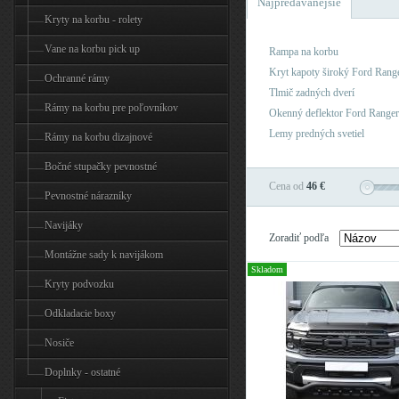
Najpredávanejšie
Kryty na korbu - rolety
Vane na korbu pick up
Rampa na korbu
Kryt kapoty široký Ford Rang
Ochranné rámy
Tlmič zadných dverí
Rámy na korbu pre poľovníkov
Okenný deflektor Ford Range
Lemy predných svetiel
Rámy na korbu dizajnové
Bočné stupačky pevnostné
Cena od
46 €
Pevnostné nárazníky
Navijáky
Zoradiť podľa
Montážne sady k navijákom
Skladom
Kryty podvozku
Odkladacie boxy
Nosiče
Doplnky - ostatné