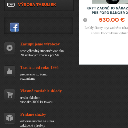
VÝROBA TABULIEK
Kryt zadného náraz
pre Ford Ranger 2
530,00 €
Lesklý čierny kryt zadného nára
sivými koncovkami výfuk
Zastupujeme výrobcov
sme výhradný importér viac ako
Stránky
20 svetových značiek pre SR.
Tradícia od roku 1995
predávame to, čomu
rozumieme
Vlastné rozsiahle sklady
trvalo skladom
viac ako 3000 ks tovaru
Pridané služby
odborná montáž na u nás
zakúpené výrobky