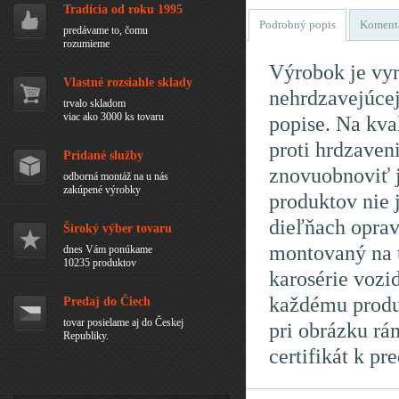
Tradícia od roku 1995
Podrobný popis
Koment
predávame to, čomu
rozumieme
Výrobok je vyr
Vlastné rozsiahle sklady
nehrdzavejúcej
trvalo skladom
viac ako 3000 ks tovaru
popise. Na kva
proti hrdzaven
Pridané služby
znovuobnoviť 
odborná montáž na u nás
zakúpené výrobky
produktov nie 
dieľňach oprav
Široký výber tovaru
montovaný na t
dnes Vám ponúkame
10235 produktov
karosérie vozi
každému produk
Predaj do Čiech
tovar posielame aj do Českej
pri obrázku rá
Republiky.
certifikát k p