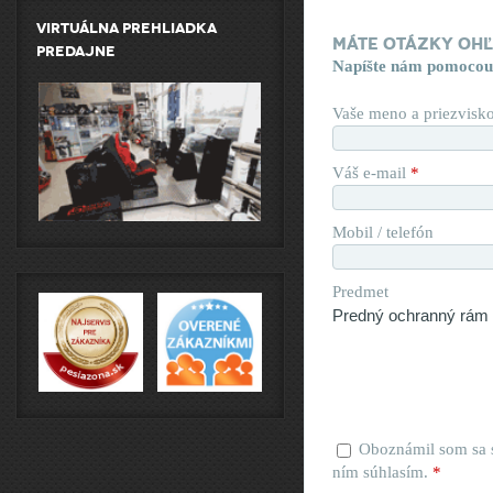
Virtuálna prehliadka
Máte otázky oh
predajne
Napíšte nám pomocou
Vaše meno a priezvisk
Váš e-mail
*
Mobil / telefón
Predmet
Oboznámil som sa
ním súhlasím.
*