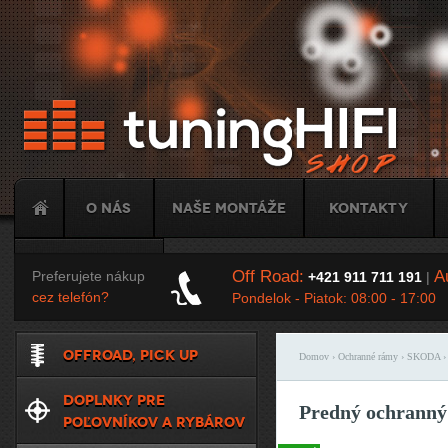
Ju
O nás
Naše montáže
Kontakty
Tuning
Off Road:
Au
Preferujete nákup
+421 911 711 191
|
cez telefón?
Pondelok - Piatok: 08:00 - 17:00
OFFROAD, PICK UP
Domov
›
Ochranné rámy
›
SKODA
Nachádzate sa t
DOPLNKY PRE
Predný ochranný
POĽOVNÍKOV A RYBÁROV