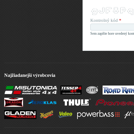
              _   _____    ___    ____          
   __ _      | | |  ___|  ( _ )  |  _ \    __ _ 
  / _` |  _  | | | |_     / _ \  | |_) |  / _` |
 | (_| | | |_| | |  _|   | (_) | |  __/  | (_| |
  \__, |  \___/  |_|      \___/  |_|      \__, |
  |___/                                      |_|
Kontrolný kód
*
Sem zapíšte hore uvedený kont
Najžiadanejší výrobcovia