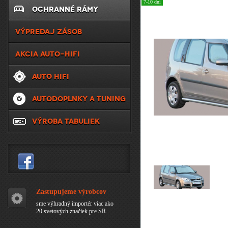
7-10 dní
OCHRANNÉ RÁMY
VÝPREDAJ ZÁSOB
AKCIA AUTO-HIFI
AUTO HIFI
AUTODOPLNKY A TUNING
VÝROBA TABULIEK
Zastupujeme výrobcov
sme výhradný importér viac ako
20 svetových značiek pre SR.