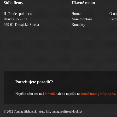
Sídlo firmy
Hlavné menu
IL Trade spol. s r.o.
Home
O ná
Hlavná 1538/31
Naše montáže
Kame
929 01 Dunajská Streda
Kontakty
Potrebujete poradiť?
Napíšte nám cez náš
formulár
alebo napíšte na
info@tuninghifishop.sk
.
© 2012 Tuninghifishop.sk - Auto hifi, tuning a offroad doplnky